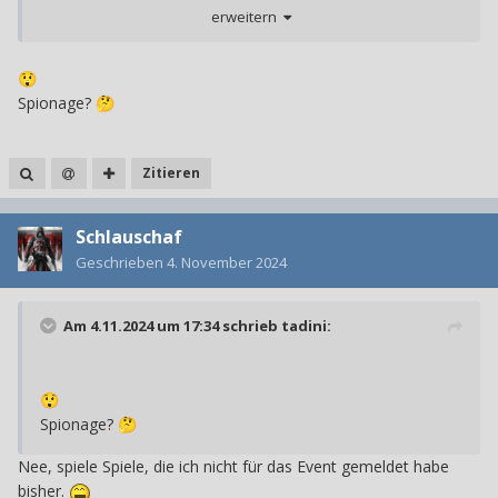
Auch wenn ich derzeit die eine oder andere Stunde damit
erweitern
verbringe Ufer anderer (Survival?) Inseln mit dem Fernglas
zu beobachten.
😲
Spionage?
🤔
Zitieren
Schlauschaf
Geschrieben
4. November 2024
Am 4.11.2024 um 17:34 schrieb
tadini
:
😲
Spionage?
🤔
Nee, spiele Spiele, die ich nicht für das Event gemeldet habe
bisher.