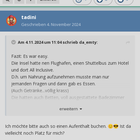
tadini
Geschrieben
4. November 2024
Am 4.11.2024 um 11:04 schrieb
da_emty
:
Fazit: Es war easy.
Die Insel hatte nen Flughafen, einen Shuttelbus zum Hotel
und dort All Inclusive.
D.h. um Nahrung aufzunehmen musste man nur
jemanden Fragen und dann gab es Essen.
(Auch Getränke...völlig krass)
Die hatten auch Betten, voll ausgestattete Badezimmer
und einen großen Pool.
erweitern
Survival ist echt einfach...
Ich möchte bitte auch so einen Aufenthalt buchen.
Ist da
😊
😎
vielleicht noch Platz für mich?