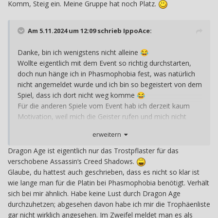
Komm, Steig ein. Meine Gruppe hat noch Platz.
Am 5.11.2024 um 12:09 schrieb
IppoAce
:
Ich will da auch hin! Beim nächsten Ausflug dahin halt doch
Danke, bin ich wenigstens nicht alleine
😂
bitte bei mir und nimm mich mit!
😁
Wollte eigentlich mit dem Event so richtig durchstarten,
doch nun hänge ich in Phasmophobia fest, was natürlich
nicht angemeldet wurde und ich bin so begeistert von dem
Spiel, dass ich dort nicht weg komme
😂
Für die anderen Spiele vom Event hab ich derzeit kaum
Motivation, weil mich die Geister rufen und mich nicht
gehen lassen wollen
😂
erweitern
Dragon Age ist eigentlich nur das Trostpflaster für das
verschobene Assassin‘s Creed Shadows.
Glaube, du hattest auch geschrieben, dass es nicht so klar ist
wie lange man für die Platin bei Phasmophobia benötigt. Verhält
sich bei mir ähnlich. Habe keine Lust durch Dragon Age
durchzuhetzen; abgesehen davon habe ich mir die Trophäenliste
gar nicht wirklich angesehen. Im Zweifel meldet man es als