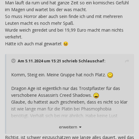
Man läuft da rum und hat ganze Zeit so ein komisches Gefühl
im Magen und wartet bis der was macht.
So muss Horror aber auch sein finde ich und mit mehreren
Leuten macht es noch mehr Spaß.
Wurde weich geredet und bei 19,99 Euro macht man nichts
verkehrt.
Hätte ich auch mal gewartet
😆
Am 5.11.2024 um 15:21 schrieb
Schlauschaf
:
Komm, Steig ein. Meine Gruppe hat noch Platz.
Dragon Age ist eigentlich nur das Trostpflaster für das
verschobene Assassin‘s Creed Shadows.
Glaube, du hattest auch geschrieben, dass es nicht so klar
ist wie lange man für die Platin bei Phasmophobia
benötigt. Verhält sich bei mir ähnlich. Habe keine Lust
durch Dragon Age durchzuhetzen; abgesehen davon habe
erweitern
ich mir die Trophäenliste gar nicht wirklich angesehen. Im
Zweifel meldet man es als Backlog an. Am Ende spielt
Richtig, ist schwer einzuschätzen wie lange alles dauert, weil das