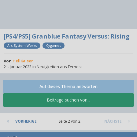
[PS4/PS5] Granblue Fantasy Versus: Rising
Arc System Works
Cygames
Von
HellKaiser
21. Januar 2023
in
Neuigkeiten aus Fernost
Auf dieses Thema antworten
Beiträge suchen von...
VORHERIGE
Seite 2 von 2
NÄCHSTE