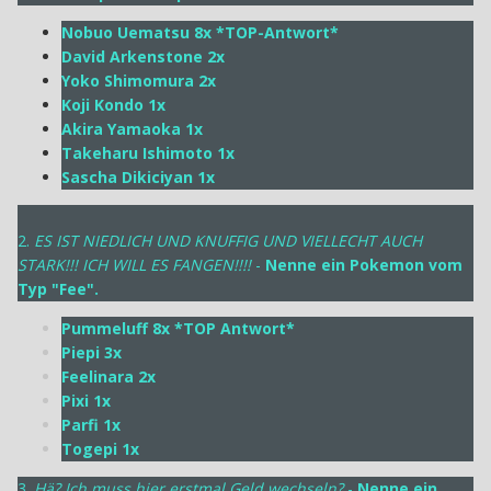
Nobuo Uematsu 8x *TOP-Antwort*
David Arkenstone 2x
Yoko Shimomura 2x
Koji Kondo 1x
Akira Yamaoka 1x
Takeharu Ishimoto 1x
Sascha Dikiciyan 1x
2.
ES IST NIEDLICH UND KNUFFIG UND VIELLECHT AUCH
STARK!!! ICH WILL ES FANGEN!!!!
-
Nenne ein Pokemon vom
Typ "Fee".
Pummeluff 8x *TOP Antwort*
Piepi 3x
Feelinara 2x
Pixi 1x
Parfi 1x
Togepi 1x
3.
Hä? Ich muss hier erstmal Geld wechseln?
-
Nenne ein