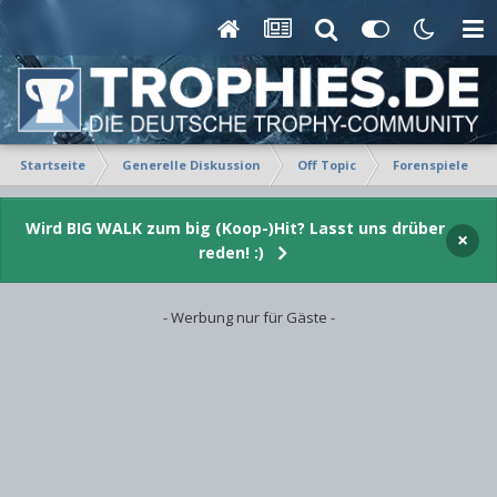
Startseite
Generelle Diskussion
Off Topic
Forenspiele
Wird BIG WALK zum big (Koop-)Hit? Lasst uns drüber
×
reden! :)
- Werbung nur für Gäste -