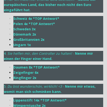
europäisches Land, das bisher noch nicht den Euro
eingeführt hat.
Schweiz 4x *TOP Antwort*
Polen 4x *TOP Antwort*
Schweden 3x
Dänemark 2x
Großbritannien 2x
Ungarn 1x
4.
Sie helfen mir, den Controller zu halten!
-
Nenne mir
einen der Finger einer Hand.
Daumen 8x *TOP Antwort*
Zeigefinger 6x
Ringfinger 2x
5.
Du bist wunderschön, wirklich! <3
-
Nenne mir etwas,
womit man sich schminken kann.
Lippenstift 14x *TOP Antwort*
Wimperntusche 2x