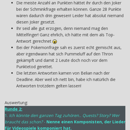
Die meiste Anzahl an Punkten hättet ihr durch den Joker
bei der Schminkfrage erhalten können. Ganze 28 Punkte
wären dadurch drin gewesen! Leider hat absolut niemand
diesen Joker gesetzt.
Ihr seid alle gut erzogen, denn niemand mag den
Mittelfinger! Ganz ehrlich, ich hätte mit dem als Top-
Antwort gerechnet
Bei der Pokemonfrage sah es zuerst echt gemischt aus,
aber irgendwann hat sich Pummeluff auf den Thron
gekämpft und damit 2 Leute doch noch vor dem
Punktetod gerettet.
Die letzten Antworten kamen von Belian nach der
Deadline. Aber weil ich nett bin, habe ich natürlich die
Antworten trotzdem gelten lassen!
Auswertung:
Runde 2:
1.
Ich könnte den ganzen Tag zuhören.. Quests? Story? Wer
braucht das schon?
-
Nenne einen Komponisten, der Lieder
für Videospiele komponiert hat.