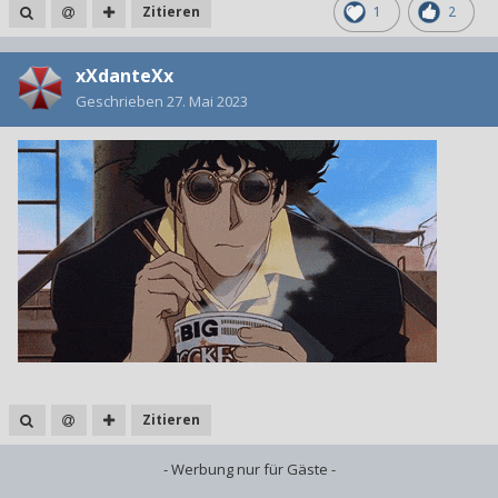
Zitieren
1
2
xXdanteXx
Geschrieben
27. Mai 2023
Zitieren
- Werbung nur für Gäste -