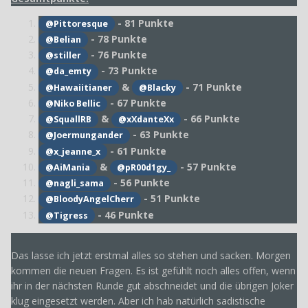
- 81 Punkte
@Pittoresque
- 78 Punkte
@Belian
- 76 Punkte
@stiller
- 73 Punkte
@da_emty
&
- 71 Punkte
@Hawaiitianer
@Blacky
- 67 Punkte
@Niko Bellic
&
- 66 Punkte
@SquallRB
@xXdanteXx
- 63 Punkte
@Joermungander
- 61 Punkte
@x_jeanne_x
&
- 57 Punkte
@AiMania
@pR00d1gy_
- 56 Punkte
@nagli_sama
- 51 Punkte
@BloodyAngelCherr
- 46 Punkte
@Tigress
Das lasse ich jetzt erstmal alles so stehen und sacken. Morgen
kommen die neuen Fragen. Es ist gefühlt noch alles offen, wenn
ihr in der nächsten Runde gut abschneidet und die übrigen Joker
klug eingesetzt werden. Aber ich hab natürlich sadistische