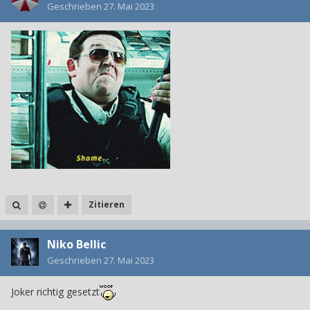
Geschrieben
27. Mai 2023
Zitieren
Niko Bellic
Geschrieben
27. Mai 2023
Joker richtig gesetzt