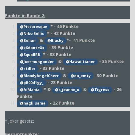
Punkte in Runde 2:
* - 46 Punkte
@Pittoresque
* - 42 Punkte
@Niko Bellic
&
*- 41 Punkte
@Belian
@Blacky
- 39 Punkte
@xXdanteXx
* - 38 Punkte
@SquallRB
&
- 35 Punkte
@Joermungander
@Hawaiitianer
- 33 Punkte
@stiller
&
- 30 Punkte
@BloodyAngelCherr
@da_emty
- 28 Punkte
@pR00d1gy_
* &
&
- 26
@AiMania
@x_jeanne_x
@Tigress
Punkte
- 22 Punkte
@nagli_sama
* Joker gesetzt
Gesamtpunkte: