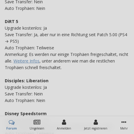
Save Transfer: Nein
Auto Trophäen: Nein
DiRT 5
Upgrade kostenlos: Ja
Save Transfer: Ja, aber nur in eine Richtung seit Patch 5.00 (PS4
→ PS5)
Auto Trophäen: Teilweise
Anmerkung: Es werden nur einige Trophäen freigeschaltet, nicht
alle.
Weitere Infos
, unter anderem wie man die restlichen
Trophäen schnell freischaltet.
Disciples: Liberation
Upgrade kostenlos: Ja
Save Transfer: Nein
Auto Trophäen: Nein
Disney Speedstorm
Upgrade kostenlos: ???
Save Transfer: Ja, aber nur in eine Richtung (PS4 → PS5)
Forum
Ungelesen
Anmelden
Jetzt registrieren
Mehr
Auto Trophäen: Teilweise