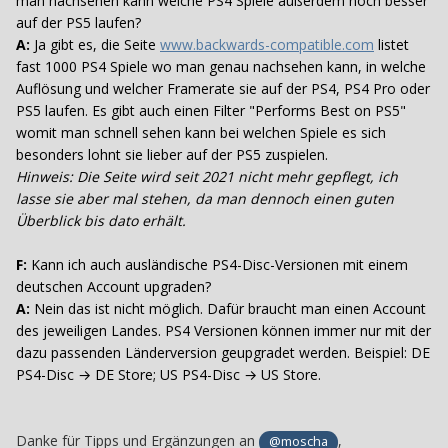
man nachsehen kann welche PS4 Spiele außerdem noch besser
auf der PS5 laufen?
A:
Ja gibt es, die Seite
www.backwards-compatible.com
listet
fast 1000 PS4 Spiele wo man genau nachsehen kann, in welche
Auflösung und welcher Framerate sie auf der PS4, PS4 Pro oder
PS5 laufen. Es gibt auch einen Filter "Performs Best on PS5"
womit man schnell sehen kann bei welchen Spiele es sich
besonders lohnt sie lieber auf der PS5 zuspielen.
Hinweis: Die Seite wird seit 2021 nicht mehr gepflegt, ich
lasse sie aber mal stehen, da man dennoch einen guten
Überblick bis dato erhält.
F:
Kann ich auch ausländische PS4-Disc-Versionen mit einem
deutschen Account upgraden?
A:
Nein das ist nicht möglich. Dafür braucht man einen Account
des jeweiligen Landes. PS4 Versionen können immer nur mit der
dazu passenden Länderversion geupgradet werden. Beispiel: DE
PS4-Disc → DE Store; US PS4-Disc → US Store.
Danke für Tipps und Ergänzungen an
,
@moscha