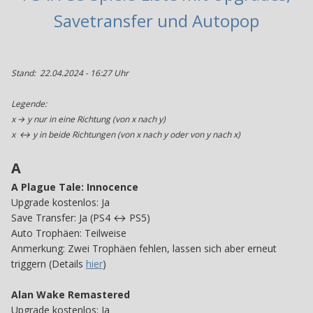
Savetransfer und Autopop
Stand: 22.04.2024 - 16:27 Uhr
Legende:
x → y nur in eine Richtung (von x nach y)
x ↔ y in beide Richtungen (von x nach y oder von y nach x)
A
A Plague Tale: Innocence
Upgrade kostenlos: Ja
Save Transfer: Ja (PS4 ↔ PS5)
Auto Trophäen: Teilweise
Anmerkung: Zwei Trophäen fehlen, lassen sich aber erneut
triggern (Details
hier
)
Alan Wake Remastered
Upgrade kostenlos: Ja