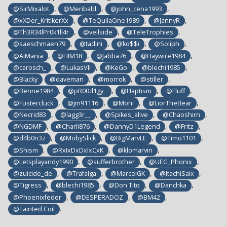
,
,
,
@SirMixalot
@Meribald
@john_cena1993
,
,
,
@xXDer_KritikerXx
@TeQuilaOne1989
@JannyR
,
,
,
@Th3R34lPr0k1ll4r
@veilside
@TeleTrophies
,
,
,
,
@saeschmaen79
@tadini
@ko$$i
@Soliph
,
,
,
,
@AiMania
@HIM18
@Jabba76
@Haywire1984
,
,
,
,
@carosch_
@LukasVII
@KeGo
@blechi1985
,
,
,
@Blacky
@daveman
@morrok
@stiller
,
,
,
,
@Benne1984
@pR00d1gy_
@Haptism
@Fluff
,
,
,
,
@Fustercluck
@jm91116
@Moni
@LiorTheBear
,
,
,
,
@Necrid83
@lagg3r__
@Spikes_alive
@Chaoshirn
,
,
,
,
@NGDMF
@Charli876
@DannyD1Legend
@Fritz
,
,
,
,
@d4b0n3z
@MobySlick
@BigMarvLE
@Timo1101
,
,
,
@Shism
@RxIxDxDxIxCxK
@klomarvin
,
,
,
@Letsplayandy1990
@sufferbrother
@UEG_Phönix
,
,
,
,
@zuicide_de
@Trafalga
@MarcelGK
@ItachiSaix
,
,
,
,
@Tigress
@blechi1985
@Don Tito
@Danchka
,
,
,
@Phoenixfeder
@DESPERADOZ
@BM42
.
@Tainted Coil