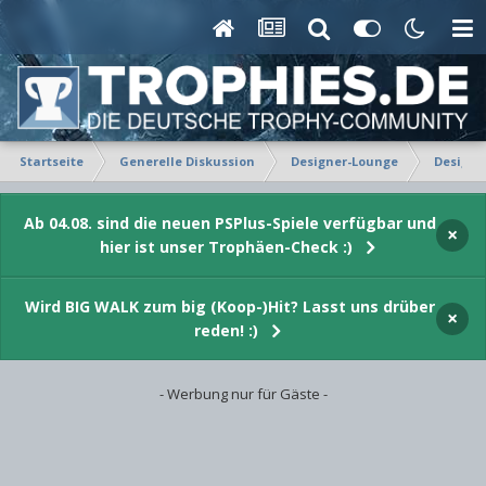
Startseite
Generelle Diskussion
Designer-Lounge
Design-
Ab 04.08. sind die neuen PSPlus-Spiele verfügbar und
×
hier ist unser Trophäen-Check :)
Wird BIG WALK zum big (Koop-)Hit? Lasst uns drüber
×
reden! :)
- Werbung nur für Gäste -