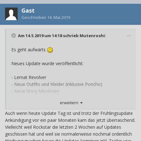
Gast
Geschrieben
14. Mai 2019
Am 14.5.2019 um 14:18 schrieb
Mutenroshi
:
Es geht aufwärts
Neues Update wurde veröffentlicht:
- Lemat Revolver
- Neue Outfits und Kleider (inklusive Poncho)
- Neue Story Missionen
- Defensive und Offensive Optionen sind nun verfügbar
erweitern
- Poker (Öffentlichen und Private Spiele)
- und einiges mehr.
Auch wenn heute Update Tag ist und trotz der Frühlingsupdate
Ankündigung vor ein paar Monaten kam das jetzt überraschend.
Defensiver Spieler werden durch ein Schild-Zeichen
Vielleicht weil Rockstar die letzten 2 Wochen auf Updates
dargestellt und erhalten weniger Schaden von
geschissen hat und weil sie normalerweise nochmal ordentlich
Gegenspielern, können nicht mehr gelassot werden, keine
Werbung machen bevor die Updates kommen inkl. Trailer usw.