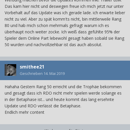
Nahkampf-Attacken, exekutiert werden und nicht mehr mit
Das kam hier nicht und deswegen freue ich mich jetzt nur unter
Auto-Aim erfasst werden.
Vorbehalt auf das Update was ich gerade lade. ich erwarte lieber
nicht zu viel. Aber zu spät komm'ts nicht, bin mittlerweile Rang
Es gibt noch weidere Änderungen im PvP, aber das wird
80 und hab mich schon mehrmals gefragt warum ich es
mir jetzt zuviel Text..
überhaupt noch weiter zocke. Ich weiß dass gefühlte 95% der
Spieler dem Online Part lebewohl gesagt haben sobald sie Rang
50 wurden und nachvollziehbar ist das auch absolut.
smithee21
Geschrieben
14. Mai 2019
Hahaha Gestern Rang 50 erreicht und die Trophäe bekommen
und gesagt dass ich RDO nicht mehr spielen werde solange es
in der Betaphase ist... und heute kommt das lang ersehnte
Update und RDO verlässt die Betaphase.
Endlich mehr content