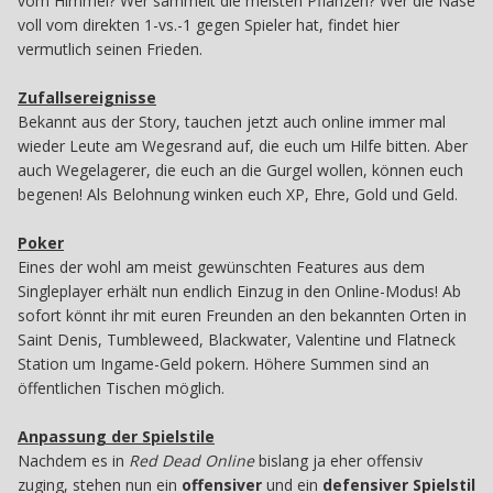
vom Himmel? Wer sammelt die meisten Pflanzen? Wer die Nase
voll vom direkten 1-vs.-1 gegen Spieler hat, findet hier
vermutlich seinen Frieden.
Zufallsereignisse
Bekannt aus der Story, tauchen jetzt auch online immer mal
wieder Leute am Wegesrand auf, die euch um Hilfe bitten. Aber
auch Wegelagerer, die euch an die Gurgel wollen, können euch
begenen! Als Belohnung winken euch XP, Ehre, Gold und Geld.
Poker
Eines der wohl am meist gewünschten Features aus dem
Singleplayer erhält nun endlich Einzug in den Online-Modus! Ab
sofort könnt ihr mit euren Freunden an den bekannten Orten in
Saint Denis, Tumbleweed, Blackwater, Valentine und Flatneck
Station um Ingame-Geld pokern. Höhere Summen sind an
öffentlichen Tischen möglich.
Anpassung der Spielstile
Nachdem es in
Red Dead Online
bislang ja eher offensiv
zuging, stehen nun ein
offensiver
und ein
defensiver Spielstil