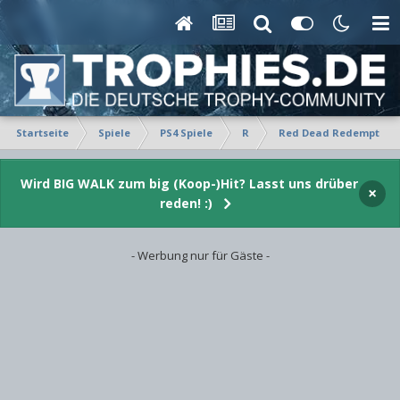
Startseite
Spiele
PS4 Spiele
R
Red Dead Redemption 
Wird BIG WALK zum big (Koop-)Hit? Lasst uns drüber
×
reden! :)
- Werbung nur für Gäste -