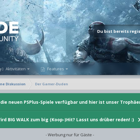
Du bist bereits reg
Aktivitäten
Features
ne Diskussion
Der Gamer-Duden
d die neuen PSPlus-Spiele verfügbar und hier ist unser Trophäe
ird BIG WALK zum big (Koop-)Hit? Lasst uns drüber reden! :)
- Werbung nur für Gäste -