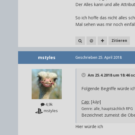
Der Alles kann und alle Attrib
So ich hoffe das nicht alles s
Mal sehen was mir noch einfä
Zitieren
mstyles
Geschrieben
25. April 2018
Am 25.4.2018 um 18:46 s
Folgende Begriffe würde i
Cap:
[
käp
]
4,9k
Genre: alle, hauptsächlich RPG
mstyles
Bezeichnet zumeist die Obe
Hier würde ich