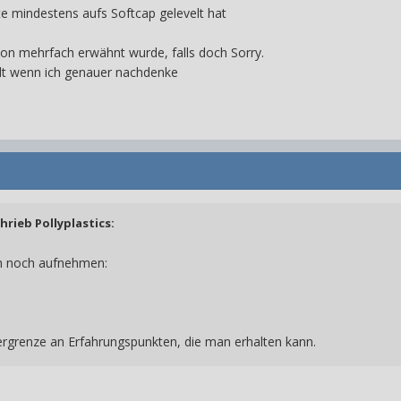
ute mindestens aufs Softcap gelevelt hat
chon mehrfach erwähnt wurde, falls doch Sorry.
llt wenn ich genauer nachdenke
chrieb
Pollyplastics
:
ch noch aufnehmen:
rgrenze an Erfahrungspunkten, die man erhalten kann.