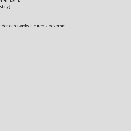
eren kann.
stiny)
oder den twinks die items bekommt.
)