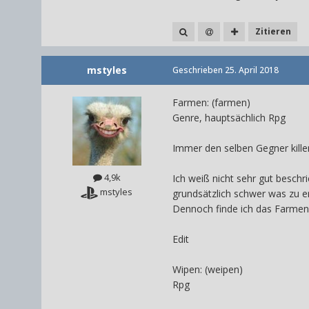
Zitieren
mstyles
Geschrieben
25. April 2018
Farmen: (farmen)
Genre, hauptsächlich Rpg
Immer den selben Gegner kille
4,9k
Ich weiß nicht sehr gut beschr
mstyles
grundsätzlich schwer was zu e
Dennoch finde ich das Farme
Edit
Wipen: (weipen)
Rpg