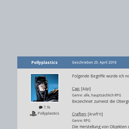
Pollyplastics
Geschrieben
25. April 2018
Folgende Begriffe würde ich 
Cap:
[
käp
]
Genre: alle, hauptsächlich RPG
Bezeichnet zumeist die Obergr
7,1k
Pollyplastics
Craften:
[
kraft'n
]
Genre: RPG
Die Herstellung von Objekten