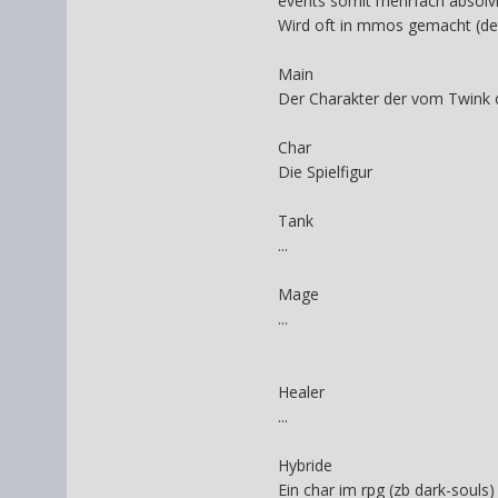
events somit mehrfach absolvi
Wird oft in mmos gemacht (de
Main
Der Charakter der vom Twink 
Char
Die Spielfigur
Tank
...
Mage
...
Healer
...
Hybride
Ein char im rpg (zb dark-souls