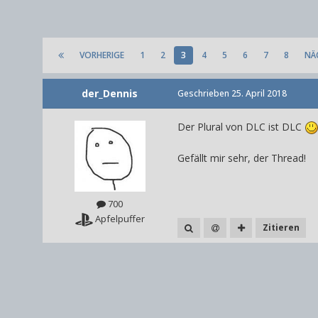
VORHERIGE
1
2
3
4
5
6
7
8
NÄ
der_Dennis
Geschrieben
25. April 2018
Der Plural von DLC ist DLC
Gefällt mir sehr, der Thread!
700
Apfelpuffer
Zitieren