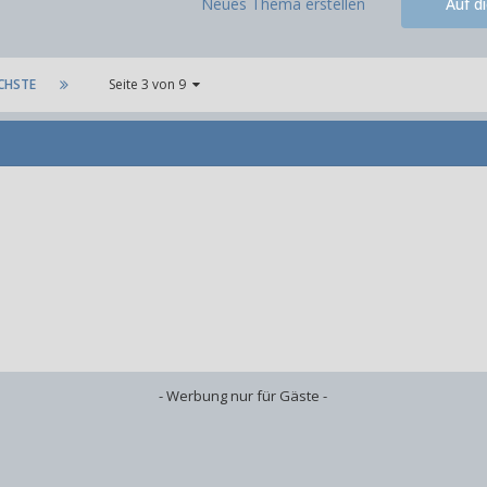
Neues Thema erstellen
Auf d
CHSTE
Seite 3 von 9
- Werbung nur für Gäste -