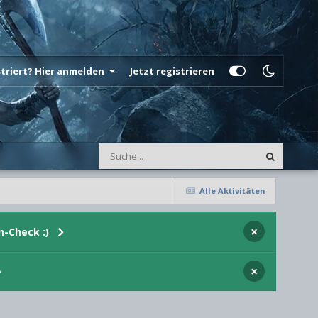
istriert? Hier anmelden
Jetzt registrieren
Alle Aktivitäten
×
n-Check :)
×