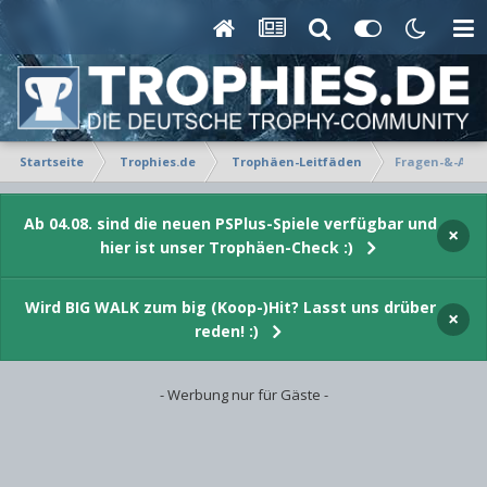
Startseite
Trophies.de
Trophäen-Leitfäden
Fragen-&-Ant
Ab 04.08. sind die neuen PSPlus-Spiele verfügbar und
×
hier ist unser Trophäen-Check :)
Wird BIG WALK zum big (Koop-)Hit? Lasst uns drüber
×
reden! :)
- Werbung nur für Gäste -