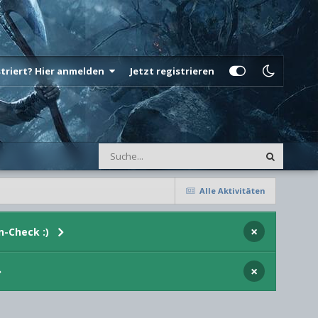
istriert? Hier anmelden
Jetzt registrieren
Alle Aktivitäten
×
n-Check :)
×