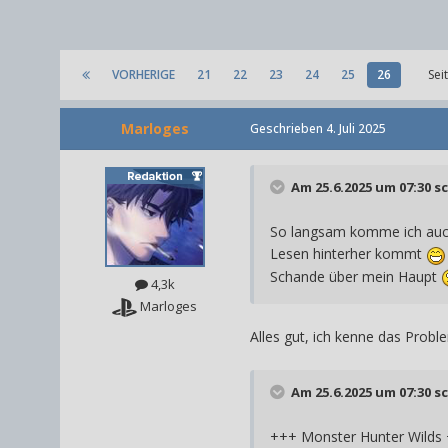
VORHERIGE
21
22
23
24
25
26
Sei
Marloges
Geschrieben
4. Juli 2025
Am 25.6.2025 um 07:30 s
So langsam komme ich auch
Lesen hinterher kommt
Schande über mein Haupt
4,3k
Marloges
Alles gut, ich kenne das Probl
Am 25.6.2025 um 07:30 s
+++ Monster Hunter Wilds