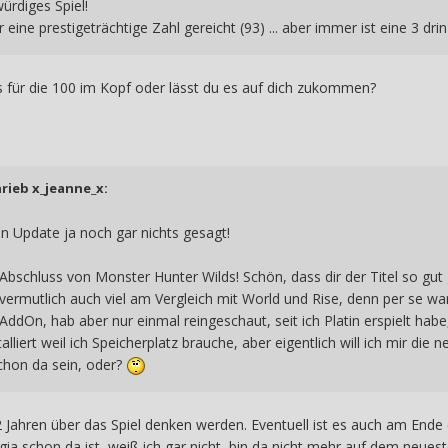
würdiges Spiel!
r eine prestigeträchtige Zahl gereicht (93) ... aber immer ist eine 3 dri
für die 100 im Kopf oder lässt du es auf dich zukommen?
hrieb
x_jeanne_x
:
n Update ja noch gar nichts gesagt!
schluss von Monster Hunter Wilds! Schön, dass dir der Titel so gut g
ermutlich auch viel am Vergleich mit World und Rise, denn per se war 
s AddOn, hab aber nur einmal reingeschaut, seit ich Platin erspielt h
talliert weil ich Speicherplatz brauche, aber eigentlich will ich mir 
schon da sein, oder?
-2 Jahren über das Spiel denken werden. Eventuell ist es auch am Ende 
ia schon da ist, weiß ich gar nicht, bin da nicht mehr auf dem neuest