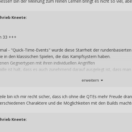
besser! Bin der Meinung zum reinen Lernen bringt es nicht so viel, a
chrieb
Kneete
:
on 33 +++
 mal - "Quick-Time-Events" wurde diese Starrheit der rundenbasierten
ie in den klassischen Spielen, die das Kampfsystem haben.
nen Gegnertypen mit ihren individuellen Angriffen
aille ist halt, dass es auch zunehmend darauf ausgelegt ist, dass ma
ge des Genres oder generell für Leute, die Probleme darin haben zu
erweitern
eile bin ich mir recht sicher, dass ich ohne die QTEs mehr Freude dra
verschiedenen Charaktere und die Möglichkeiten mit den Builds macht
chrieb
Kneete
: