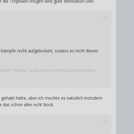
ber die Trophäen mögen eine gute Motivation sein.
 Kämpfe recht aufgelockert, sodass es nicht dieses
n diese "Events" auch beherrscht bzw. beherrschen
nehmend frustrierend werden kann.
n gehabt hätte, aber ich mochte es natürlich trotzdem
e das schon alles echt Bock.