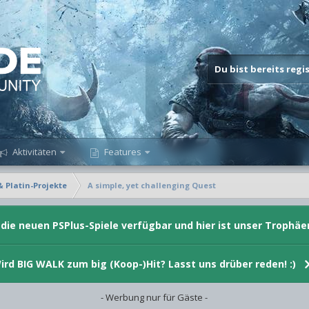
Du bist bereits reg
Aktivitäten
Features
& Platin-Projekte
A simple, yet challenging Quest
d die neuen PSPlus-Spiele verfügbar und hier ist unser Trophäe
ird BIG WALK zum big (Koop-)Hit? Lasst uns drüber reden! :)
- Werbung nur für Gäste -