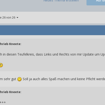
Neues Thema erstellen
Auf d
te 26 von 26
chrieb
Kneete
:
 in diesen Teufelkreis, dass Links und Rechts von mir Update um 
em sehr gut
Soll ja auch alles Spaß machen und keine Pflicht werde
chrieb
Kneete
:
 +++