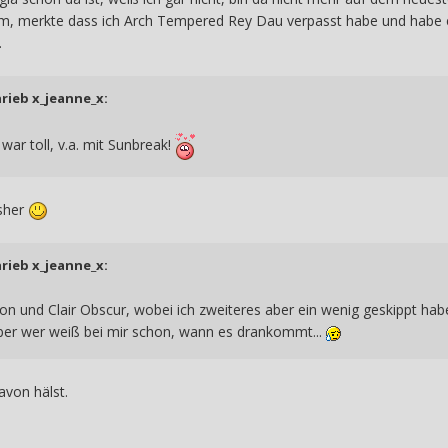
hm, merkte dass ich Arch Tempered Rey Dau verpasst habe und habe e
.
hrieb
x_jeanne_x
:
 war toll, v.a. mit Sunbreak!
isher
hrieb
x_jeanne_x
:
n und Clair Obscur, wobei ich zweiteres aber ein wenig geskippt habe
ber wer weiß bei mir schon, wann es drankommt...
von hälst.