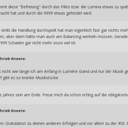
t diese "Befreiung" durch das Pikto bzw. die Lumina etwas zu spä
acht hat und durch die 9999 etwas gehindet wird.
trikt die Handlung durchspielt hat man eigentlich fast gar nichts m
sen, aber dann hätte man auch am Balancing werkeln müssen. Gerade au
999 Schaden gar nicht mehr sooo viel ist.
chrieb
Kneete
:
iß nicht wie lange ich am Anfang in Lumière stand und nur der Musik g
f gibt es so kranke Musikstücke
es Jahres sein am Ende. Freue mich da schon richtig auf die obligato
chrieb
Kneete
:
en: Gratulation zu deinen anderen Erfolgen und vor allem zu der 450. 