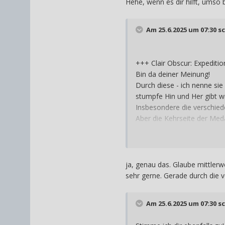
Hehe, wenn es dir hilft, umso 
Am 25.6.2025 um 07:30 s
+++ Clair Obscur: Expediti
Bin da deiner Meinung!
Durch diese - ich nenne sie
stumpfe Hin und Her gibt w
Insbesondere die verschiede
Aber die Kehrseite der Med
muss, sodass es für Neulin
ja, genau das. Glaube mittlerw
sehr gerne. Gerade durch die 
Am 25.6.2025 um 07:30 s