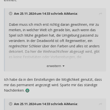
Am 25.11.2024 um 14:33 schrieb
AiMania
:
Dabei muss ich mich erst richtig daran gewöhnen, mir zu
merken, in welcher Welt ich gerade bin, auch wenn das
Spiel sich Mühe gegeben hat, die Umgebung passend zu
verändern. In der Deadworld ist oft Regenwetter, ein
regelrechter Schleier über den Farben und alles ist anders
dekoriert. Da hier die Weihnachtsfeier abgesagt wird, gibt
es keine Festivitäten oder Vorbereitungen, die
Abschlussprüfung findet nicht statt und man findet
erweitern
Gedenk-Stätten für Safi, an denen Personen sich
verewigen können. In der Livingworld ist überall
Weihnachtsdeko, die Sonne scheint, es sind mehr Leute
Ich habe da in den Einstellungen die Möglichkeit genutzt, dass
auf dem Campus unterwegs und die Prüfungen finden
mir das permanent angezeigt wird. Sparte mir das ständige
statt… Aber ich hab es trotzdem manchmal verwechselt
Nachdenken.
Am 25.11.2024 um 14:33 schrieb
AiMania
: