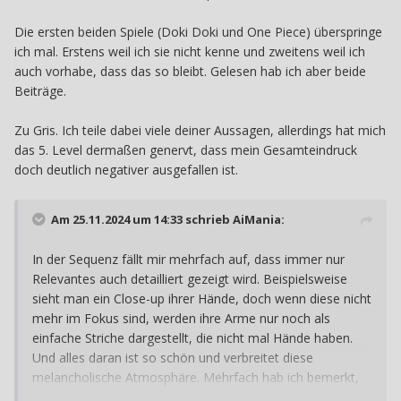
Die ersten beiden Spiele (Doki Doki und One Piece) überspringe
ich mal. Erstens weil ich sie nicht kenne und zweitens weil ich
auch vorhabe, dass das so bleibt. Gelesen hab ich aber beide
Beiträge.
Zu Gris. Ich teile dabei viele deiner Aussagen, allerdings hat mich
das 5. Level dermaßen genervt, dass mein Gesamteindruck
doch deutlich negativer ausgefallen ist.
Am 25.11.2024 um 14:33 schrieb
AiMania
:
In der Sequenz fällt mir mehrfach auf, dass immer nur
Relevantes auch detailliert gezeigt wird. Beispielsweise
sieht man ein Close-up ihrer Hände, doch wenn diese nicht
mehr im Fokus sind, werden ihre Arme nur noch als
einfache Striche dargestellt, die nicht mal Hände haben.
Und alles daran ist so schön und verbreitet diese
melancholische Atmosphäre. Mehrfach hab ich bemerkt,
wie ich einfach nur dachte “Wow, was für ein Kunstwerk”.