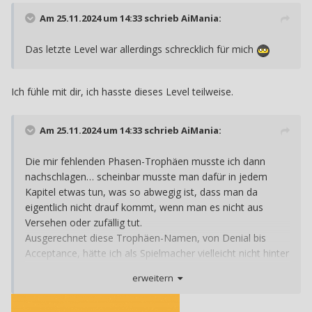
Am 25.11.2024 um 14:33 schrieb
AiMania
:
Das letzte Level war allerdings schrecklich für mich
Ich fühle mit dir, ich hasste dieses Level teilweise.
Am 25.11.2024 um 14:33 schrieb
AiMania
:
Die mir fehlenden Phasen-Trophäen musste ich dann
nachschlagen… scheinbar musste man dafür in jedem
Kapitel etwas tun, was so abwegig ist, dass man da
eigentlich nicht drauf kommt, wenn man es nicht aus
Versehen oder zufällig tut.
Ausgerechnet diese Trophäen-Namen, von Denial bis
Acceptance, hätte ich als Spielmacher vielleicht nicht hinter
Handlungen versteckt, die keiner ausführt, weil das
erweitern
Symbolische hinter der Trophäe dadurch im Spielverlauf
nicht greifen konnte und die Bedeutung ziemlich verloren