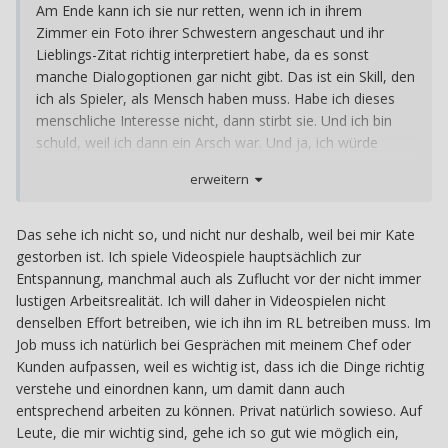
Am Ende kann ich sie nur retten, wenn ich in ihrem
Zimmer ein Foto ihrer Schwestern angeschaut und ihr
Lieblings-Zitat richtig interpretiert habe, da es sonst
manche Dialogoptionen gar nicht gibt. Das ist ein Skill, den
ich als Spieler, als Mensch haben muss. Habe ich dieses
menschliche Interesse nicht, dann stirbt sie. Und ich bin
schuld, weil ich dann ein Arsch war. Und ja, ich würde
soweit gehen zu sagen, dass man das nicht mit “ist doch
erweitern
nur ein Spiel, ich hatte keine Lust auf die Nebenquest”
abtun kann. Man KANN durchaus spiegeln, dass es einem
eben wichtiger war, sich um seine Mainquest zu kümmern,
Das sehe ich nicht so, und nicht nur deshalb, weil bei mir Kate
weil man lieber dem eigenen Interesse nachgehen wollte,
gestorben ist. Ich spiele Videospiele hauptsächlich zur
als 5 Minuten für ein Mädchen zu erübrigen, das leidet und
Entspannung, manchmal auch als Zuflucht vor der nicht immer
welches später aufgrund dieser 5 Minuten überleben
lustigen Arbeitsrealität. Ich will daher in Videospielen nicht
kann.
denselben Effort betreiben, wie ich ihn im RL betreiben muss. Im
Job muss ich natürlich bei Gesprächen mit meinem Chef oder
Kunden aufpassen, weil es wichtig ist, dass ich die Dinge richtig
verstehe und einordnen kann, um damit dann auch
entsprechend arbeiten zu können. Privat natürlich sowieso. Auf
Leute, die mir wichtig sind, gehe ich so gut wie möglich ein,