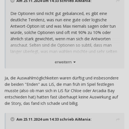
Am 25.11.2024 um 14:33 schrieb
AiMania
:
Die Optionen sind nicht gut gebalanced, es gibt eine
deutliche Tendenz, was nun eine gute oder logische
Antwort-Option ist und was Max niemals sagen oder tun
würde, solche Optionen sind oft mit 90% zu 10% oder
ähnlich stark gewichtet, wenn man sich die Antworten
anschaut. Selten sind die Optionen so subtil, dass man
länger überlegt, was man wählen möchte und sehr selten
sind alle Optionen gleichermaßen interessant, so dass ein
erweitern
interessantes Verhältnis in der globalen Auswertung
entstehen könnte. Unabhängig vom Rest des Spiels fand
ich diesen Aspekt in Double Exposure richtig schwach.
Ja, die Auswahlmöglichkeiten waren dürftig und insbesondere
die beiden "Enden" aus LiS, die man früh im Spiel festlegen
musste (also ob man sich in LiS für Chloe oder Arcadia Bay
entschieden hat) hatten fast überhaupt keine Auswirkung auf
die Story, das fand ich schade und billig.
Am 25.11.2024 um 14:33 schrieb
AiMania
: