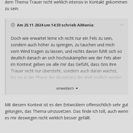
dem Thema Trauer nicht wirklich intensiv in Kontakt gekommen
zu sein.
Am 25.11.2024 um 14:33 schrieb
AiMania
:
Doch wie erwartet lerne ich nicht nur ein Fels zu sein,
sondern auch höher zu springen, zu tauchen und mich
vom Wind tragen zu lassen, und nichts davon fühlt sich so
deutlich danach an sich hochzukämpfen wie der Fels aber
im Kontext geben sie alle mir das Gefühl, dass Gris ihre
Trauer nicht nur übersteht, sondern auch daran wächst,
bis sie in der Phase der Akzeptanz die Welt endlich wieder
in all ihren Farben erleben kann. Und das ist nur allzu
erweitern
treffend, denn aus Erfahrung kann ich sagen, dass der
Grauschleier, der über allem liegt keine Metapher ist und
auch keine Einbildung, die plötzliche Wahrnehmung neuer
Mit diesem Kontext ist es den Entwicklern offensichtlich sehr gut
strahlender Farben nach einer überstandenen Depression
gelungen, das Thema umzusetzen. Das finde ich toll, auch wenn
sind absolut real.
es mir deswegen nicht wirklich besser gefällt.