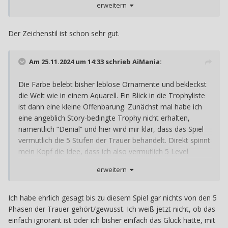
erweitern
Über das gesamte Spiel hinweg, und manchmal einfach
nur, weil ihr Mantel sich so schön bewegte.
Der Zeichenstil ist schon sehr gut.
Am 25.11.2024 um 14:33 schrieb
AiMania
:
Die Farbe belebt bisher leblose Ornamente und bekleckst
die Welt wie in einem Aquarell. Ein Blick in die Trophyliste
ist dann eine kleine Offenbarung. Zunächst mal habe ich
eine angeblich Story-bedingte Trophy nicht erhalten,
namentlich “Denial” und hier wird mir klar, dass das Spiel
vermutlich die 5 Stufen der Trauer behandelt. Direkt spinnt
mein Kopf die Idee, dass ich also vermutlich 5 Level
spielen werde und auch 4 oder 5 Farben freischalte und
erweitern
genauso kommt es dann auch.
Ich habe ehrlich gesagt bis zu diesem Spiel gar nichts von den 5
Phasen der Trauer gehört/gewusst. Ich weiß jetzt nicht, ob das
einfach ignorant ist oder ich bisher einfach das Glück hatte, mit