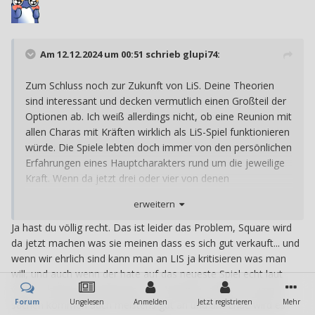
Am 12.12.2024 um 00:51 schrieb
glupi74
:
Zum Schluss noch zur Zukunft von LiS. Deine Theorien
sind interessant und decken vermutlich einen Großteil der
Optionen ab. Ich weiß allerdings nicht, ob eine Reunion mit
allen Charas mit Kräften wirklich als LiS-Spiel funktionieren
würde. Die Spiele lebten doch immer von den persönlichen
Erfahrungen eines Hauptcharakters rund um die jeweilige
Kraft. Wenn da jetzt drei oder vier von denen
daherkommen, geht dieser persönliche Askpekt wohl
erweitern
verloren. Was aber nicht heißen muss, dass Square Enix es
nicht trotzem macht.
Ja hast du völlig recht. Das ist leider das Problem, Square wird
da jetzt machen was sie meinen dass es sich gut verkauft... und
wenn wir ehrlich sind kann man an LIS ja kritisieren was man
will, und auch wenn der hate auf das neueste Spiel echt laut
war, es kommt gut genug an, so Avengers artige crossover
Forum
Ungelesen
Anmelden
Jetzt registrieren
Mehr
sachen kommen auch meistens gut an und am Ende wird es