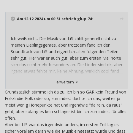
Am 12.12.2024 um 00:51 schrieb
glupi74
:
Ich weiß nicht. Die Musik von LiS zählt generell nicht zu
meinen Lieblingsgenres, aber trotzdem fand ich den
Soundtrack von LiS und eigentlich allen folgenden Teilen
sehr gut. Hier war er auch gut, aber zum ersten Mal hörte
sich das nicht mehr besonders an. Die Lieder sind ok, aber
irgend etwas fehlte mir, keine Ahnung. Wirklich cool fand
ich den Song bei Safis Tod und der Szene, wo Max sich
erweitern
das erste Mal auf dem Foto sieht.
Grundsätzlich stimme ich da zu, ich bin so GAR kein Freund von
Folk/Indie-Folk oder so, zumindest dachte ich das, weil es ja
meist wenig Höhepunkte hat und irgendwie "da rein, da raus"
geht, aber solang es kein schlager ist bin ich zumindest für alles
offen.
Aber bei LIS war das irgendwie anders, im ersten Teil lag es
sicher vorallem daran wie die Musik eingesetzt wurde und dass