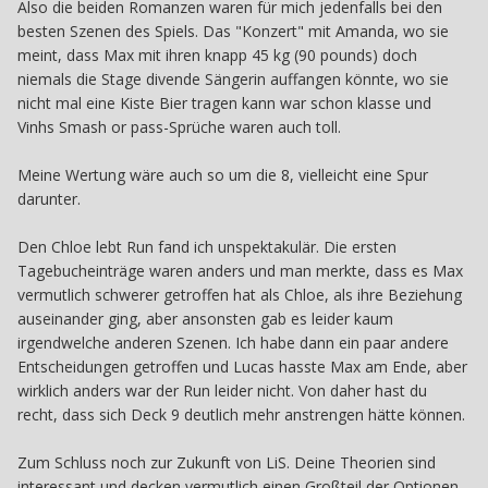
bisschen gefeiert hat. Ich lieb da alles dran.
Also die beiden Romanzen waren für mich jedenfalls bei den
besten Szenen des Spiels. Das "Konzert" mit Amanda, wo sie
meint, dass Max mit ihren knapp 45 kg (90 pounds) doch
niemals die Stage divende Sängerin auffangen könnte, wo sie
nicht mal eine Kiste Bier tragen kann war schon klasse und
Vinhs Smash or pass-Sprüche waren auch toll.
Meine Wertung wäre auch so um die 8, vielleicht eine Spur
darunter.
Den Chloe lebt Run fand ich unspektakulär. Die ersten
Tagebucheinträge waren anders und man merkte, dass es Max
vermutlich schwerer getroffen hat als Chloe, als ihre Beziehung
auseinander ging, aber ansonsten gab es leider kaum
irgendwelche anderen Szenen. Ich habe dann ein paar andere
Entscheidungen getroffen und Lucas hasste Max am Ende, aber
wirklich anders war der Run leider nicht. Von daher hast du
recht, dass sich Deck 9 deutlich mehr anstrengen hätte können.
Zum Schluss noch zur Zukunft von LiS. Deine Theorien sind
interessant und decken vermutlich einen Großteil der Optionen