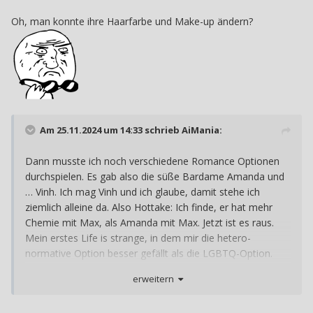
Oh, man konnte ihre Haarfarbe und Make-up ändern?
Am 25.11.2024 um 14:33 schrieb
AiMania
:
Dann musste ich noch verschiedene Romance Optionen
durchspielen. Es gab also die süße Bardame Amanda und
… Vinh. Ich mag Vinh und ich glaube, damit stehe ich
ziemlich alleine da. Also Hottake: Ich finde, er hat mehr
Chemie mit Max, als Amanda mit Max. Jetzt ist es raus.
Mein erstes Life is strange, in dem mir die hetero-
normative Option besser gefällt als die LGBTQ-Option.
Aber ich hatte es ja im ersten Spieldurchgang geschafft,
erweitern
beide für mich zu gewinnen, was das jetzt auch wieder
relativiert
Es war schon nice, dass Max das auch ein