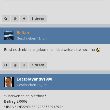
Zitieren
Belian
Geschrieben
12. Juni
Es ist noch nichts angekommen, überweise bitte nochmal
Zitieren
Letsplayandy1990
Geschrieben
12. Juni
*Überweisen an Matthias*
Beitrag 2.000€
*IBAN* DE22491830293853291294*