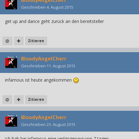
BloodyAngelCherr
Geschrieben
4. August 2015
get up and dance geht zurück an den bereitsteller
Zitieren
BloodyAngelCherr
Geschrieben
11. August 2015
infamous ist heute angekommen
Zitieren
BloodyAngelCherr
Geschrieben
23. August 2015
ich hab bei infamous eine verlängerung von 7 tagen