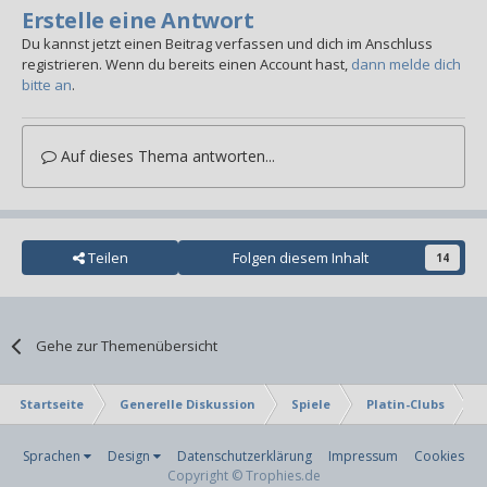
Erstelle eine Antwort
Du kannst jetzt einen Beitrag verfassen und dich im Anschluss
registrieren. Wenn du bereits einen Account hast,
dann melde dich
bitte an
.
Auf dieses Thema antworten...
Teilen
Folgen diesem Inhalt
14
Gehe zur Themenübersicht
Startseite
Generelle Diskussion
Spiele
Platin-Clubs
E
Sprachen
Design
Datenschutzerklärung
Impressum
Cookies
Copyright © Trophies.de