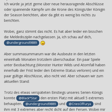
Ich würde ja jetzt gerne über neue herausragende Abschlüsse
oder spannende Kämpfe um die Krone des Königs/der Königin
der Season berichten, aber da gibt es wenig bis nichts zu
berichten.
Wobei, ganz stimmt das nicht. Es hat aber leider ein bisschen
die Meldedisziplin nachgelassen. Ja, ich schau auf dich,
@underground9889
Aber summasummarum war die Ausbeute in den letzten
eineinhalb Monaten trotzdem überschaubar. Ein paar Spiele
unter Beobachtung (Monster Hunter Wilds und Atomfall haben
innerhalb der Frist leider den Extreme-Status verloren) und ein
paar gültige Abschlüsse, also nicht viel. Aber schauen wir zum
aktuellen Stand:
Trotz des etwas verspäteten Einstiegs unseres Serien-Königs
konnte
den ersten Platz mit aktuell 5 extremes
@Black*Star
behaupten.
und
sind
@underground9889
@CriesOfFurya
ihm mit 3 extremes aber recht dicht auf den Fersen. Wobei mir