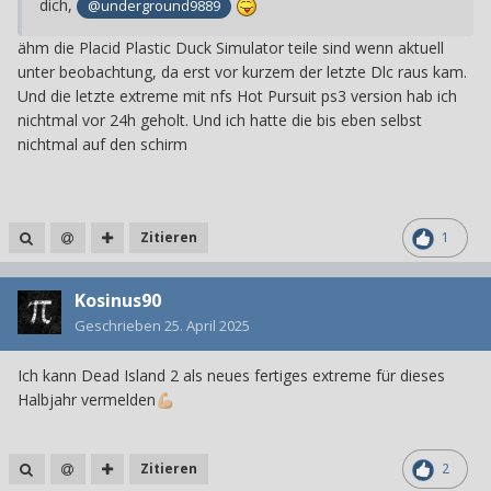
dich,
@underground9889
ähm die P
lacid Plastic Duck Simulator teile sind wenn aktuell
unter beobachtung, da erst vor kurzem der letzte Dlc raus kam.
Und die letzte extreme mit nfs Hot Pursuit ps3 version hab ich
nichtmal vor 24h geholt. Und ich hatte die bis eben selbst
nichtmal auf den schirm
Zitieren
1
Kosinus90
Geschrieben
25. April 2025
Ich kann Dead Island 2 als neues fertiges extreme für dieses
Halbjahr vermelden
💪🏼
Zitieren
2