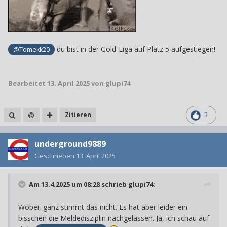
du bist in der Gold-Liga auf Platz 5 aufgestiegen!
@Tomekk20
Bearbeitet
13. April 2025
von glupi74
Zitieren
3
underground9889
Geschrieben
13. April 2025
Am 13.4.2025 um 08:28 schrieb
glupi74
:
Wobei, ganz stimmt das nicht. Es hat aber leider ein
bisschen die Meldedisziplin nachgelassen. Ja, ich schau auf