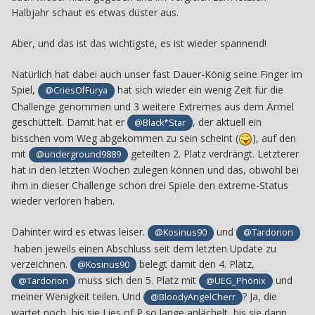
Halbjahr schaut es etwas düster aus.
Aber, und das ist das wichtigste, es ist wieder spannend!
Natürlich hat dabei auch unser fast Dauer-König seine Finger im
Spiel,
hat sich wieder ein wenig Zeit für die
@CriesOfFurya
Challenge genommen und 3 weitere Extremes aus dem Ärmel
geschüttelt. Damit hat er
, der aktuell ein
@Black*Star
bisschen vom Weg abgekommen zu sein scheint (
), auf den
mit
geteilten 2. Platz verdrängt. Letzterer
@underground9889
hat in den letzten Wochen zulegen können und das, obwohl bei
ihm in dieser Challenge schon drei Spiele den extreme-Status
wieder verloren haben.
Dahinter wird es etwas leiser.
und
@Kosinus90
@Tardorion
haben jeweils einen Abschluss seit dem letzten Update zu
verzeichnen.
belegt damit den 4. Platz,
@Kosinus90
muss sich den 5. Platz mit
und
@Tardorion
@UEG_Phönix
meiner Wenigkeit teilen. Und
? Ja, die
@BloodyAngelCherr
wartet noch, bis sie Lies of P so lange anlächelt, bis sie dann