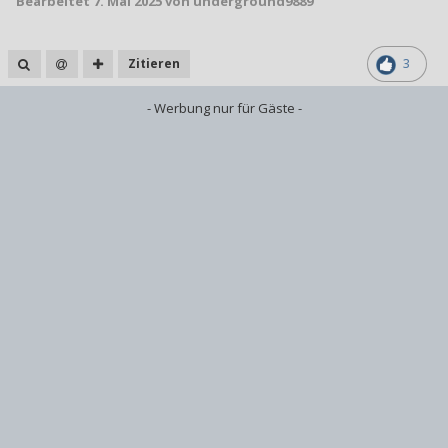
Bearbeitet
7. Mai 2025
von underground9889
Zitieren
3
- Werbung nur für Gäste -