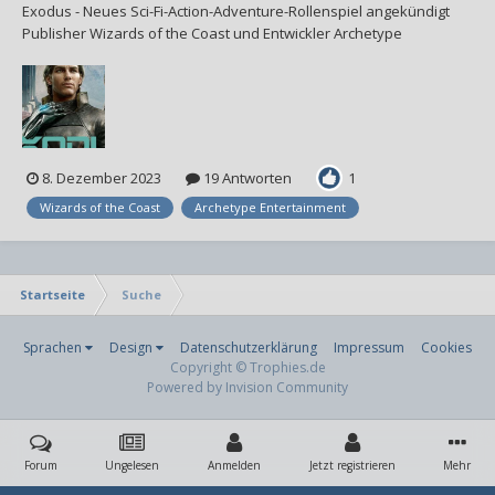
Exodus - Neues Sci-Fi-Action-Adventure-Rollenspiel angekündigt
Publisher Wizards of the Coast und Entwickler Archetype
Entertainment kündigten im Rahmen der Game Awards Exodus an,
ein Sci-Fi-Action-Adventure-Rollenspiel. Das Spiel erscheint für
PlayStation 5, Xbxox Series un...
8. Dezember 2023
19 Antworten
1
Wizards of the Coast
Archetype Entertainment
Startseite
Suche
Sprachen
Design
Datenschutzerklärung
Impressum
Cookies
Copyright © Trophies.de
Powered by Invision Community
Forum
Ungelesen
Anmelden
Jetzt registrieren
Mehr