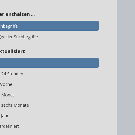
er enthalten ...
hbegriffe
ige
der Suchbegriffe
ktualisiert
n 24 Stunden
 Woche
n Monat
n sechs Monate
 Jahr
rdefiniert