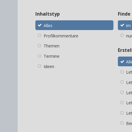
Inhaltstyp
Finde 
Alles
im 
Profilkommentare
nur
Themen
Erste
Termine
All
Ideen
Le
Le
Le
Le
Let
Ben