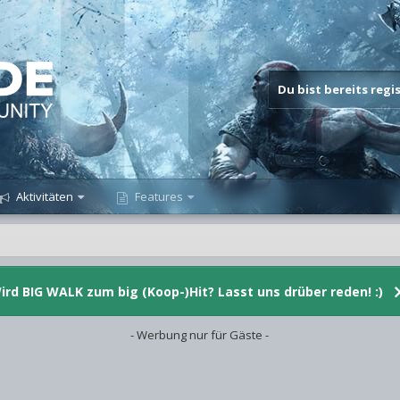
Du bist bereits reg
Aktivitäten
Features
ird BIG WALK zum big (Koop-)Hit? Lasst uns drüber reden! :)
- Werbung nur für Gäste -