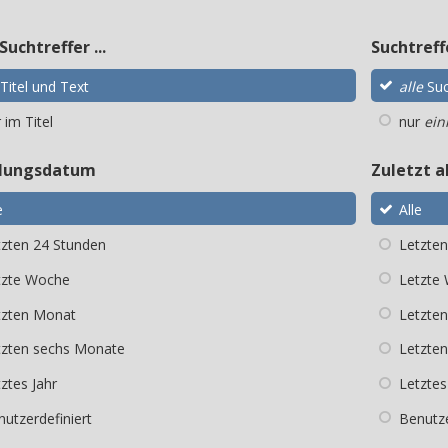
Suchtreffer ...
Suchtreff
Titel und Text
alle
Suc
 im Titel
nur
ein
llungsdatum
Zuletzt a
e
Alle
tzten 24 Stunden
Letzte
tzte Woche
Letzte
tzten Monat
Letzte
tzten sechs Monate
Letzte
ztes Jahr
Letztes
utzerdefiniert
Benutze