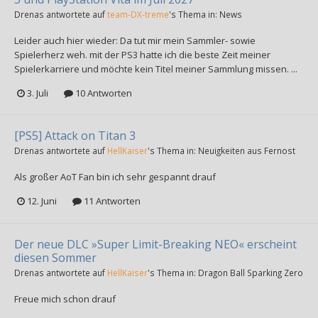
Drenas
antwortete auf
team-DX-treme
's Thema in:
News
Leider auch hier wieder: Da tut mir mein Sammler- sowie
Spielerherz weh. mit der PS3 hatte ich die beste Zeit meiner
Spielerkarriere und möchte kein Titel meiner Sammlung missen. ...
3. Juli
10 Antworten
[PS5] Attack on Titan 3
Drenas
antwortete auf
HellKaiser
's Thema in:
Neuigkeiten aus Fernost
Als großer AoT Fan bin ich sehr gespannt drauf
12. Juni
11 Antworten
Der neue DLC »Super Limit-Breaking NEO« erscheint
diesen Sommer
Drenas
antwortete auf
HellKaiser
's Thema in:
Dragon Ball Sparking Zero
Freue mich schon drauf