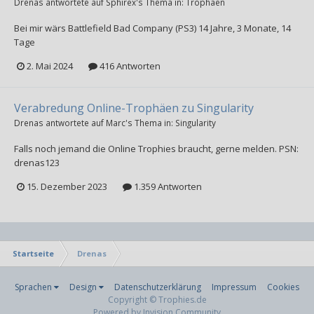
Drenas
antwortete auf
Sphirex
's Thema in:
Trophäen
Bei mir wärs Battlefield Bad Company (PS3) 14 Jahre, 3 Monate, 14
Tage
2. Mai 2024
416 Antworten
Verabredung Online-Trophäen zu Singularity
Drenas
antwortete auf
Marc
's Thema in:
Singularity
Falls noch jemand die Online Trophies braucht, gerne melden. PSN:
drenas123
15. Dezember 2023
1.359 Antworten
Startseite
Drenas
Sprachen
Design
Datenschutzerklärung
Impressum
Cookies
Copyright © Trophies.de
Powered by Invision Community