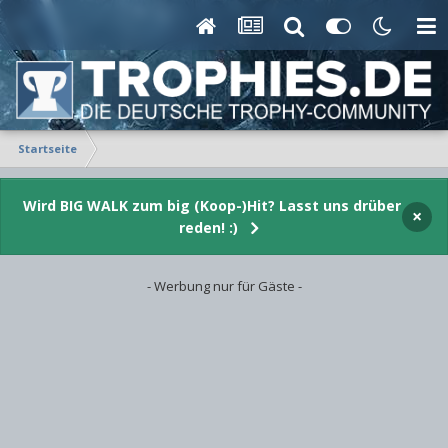
Startseite
Wird BIG WALK zum big (Koop-)Hit? Lasst uns drüber
×
reden! :)
- Werbung nur für Gäste -